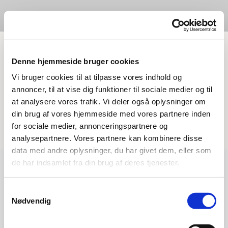
Aktivitets-/Junior-udvalg
Denne hjemmeside bruger cookies
Vi bruger cookies til at tilpasse vores indhold og
Der mangles medlemmer til dette.
annoncer, til at vise dig funktioner til sociale medier og til
at analysere vores trafik. Vi deler også oplysninger om
Kontakt bestyrelsen ved interesse.
din brug af vores hjemmeside med vores partnere inden
for sociale medier, annonceringspartnere og
analysepartnere. Vores partnere kan kombinere disse
data med andre oplysninger, du har givet dem, eller som
de har indsamlet fra din brug af deres tjenester.
Samtykkevalg
Nødvendig
Accepter venligst marketingcookies for at se
dette kort.