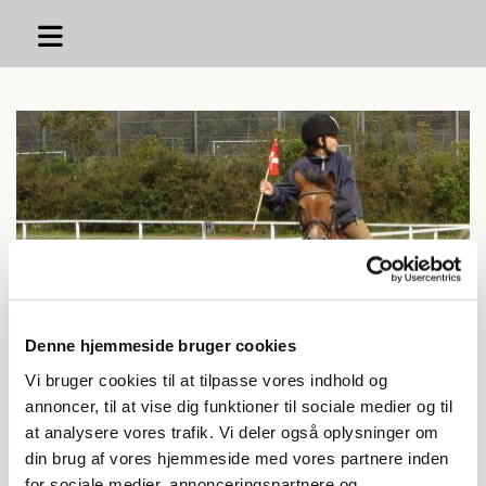
Kommende arrangementer
Denne hjemmeside bruger cookies
Eneundervisning ved berider Mathilde
Vi bruger cookies til at tilpasse vores indhold og
annoncer, til at vise dig funktioner til sociale medier og til
D - Stævne 13 - 14 juni 2026
at analysere vores trafik. Vi deler også oplysninger om
din brug af vores hjemmeside med vores partnere inden
D - Stævne 29 - 30 August 2026
for sociale medier, annonceringspartnere og